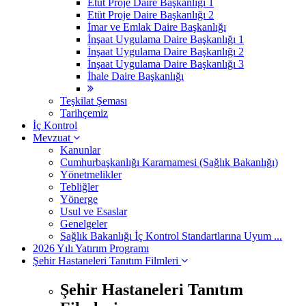
Etüt Proje Daire Başkanlığı 1
Etüt Proje Daire Başkanlığı 2
İmar ve Emlak Daire Başkanlığı
İnşaat Uygulama Daire Başkanlığı 1
İnşaat Uygulama Daire Başkanlığı 2
İnşaat Uygulama Daire Başkanlığı 3
İhale Daire Başkanlığı
Teşkilat Şeması
Tarihçemiz
İç Kontrol
Mevzuat
Kanunlar
Cumhurbaşkanlığı Kararnamesi (Sağlık Bakanlığı)
Yönetmelikler
Tebliğler
Yönerge
Usul ve Esaslar
Genelgeler
Sağlık Bakanlığı İç Kontrol Standartlarına Uyum ...
2026 Yılı Yatırım Programı
Şehir Hastaneleri Tanıtım Filmleri
Şehir Hastaneleri Tanıtım