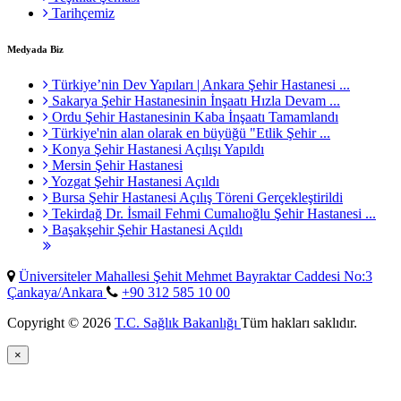
Tarihçemiz
Medyada Biz
Türkiye’nin Dev Yapıları | Ankara Şehir Hastanesi ...
Sakarya Şehir Hastanesinin İnşaatı Hızla Devam ...
Ordu Şehir Hastanesinin Kaba İnşaatı Tamamlandı
Türkiye'nin alan olarak en büyüğü "Etlik Şehir ...
Konya Şehir Hastanesi Açılışı Yapıldı
Mersin Şehir Hastanesi
Yozgat Şehir Hastanesi Açıldı
Bursa Şehir Hastanesi Açılış Töreni Gerçekleştirildi
Tekirdağ Dr. İsmail Fehmi Cumalıoğlu Şehir Hastanesi ...
Başakşehir Şehir Hastanesi Açıldı
Üniversiteler Mahallesi Şehit Mehmet Bayraktar Caddesi No:3
Çankaya/Ankara
+90 312 585 10 00
Copyright © 2026
T.C. Sağlık Bakanlığı
Tüm hakları saklıdır.
×