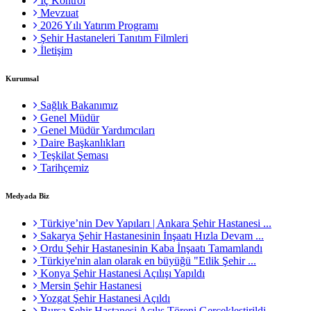
İç Kontrol
Mevzuat
2026 Yılı Yatırım Programı
Şehir Hastaneleri Tanıtım Filmleri
İletişim
Kurumsal
Sağlık Bakanımız
Genel Müdür
Genel Müdür Yardımcıları
Daire Başkanlıkları
Teşkilat Şeması
Tarihçemiz
Medyada Biz
Türkiye’nin Dev Yapıları | Ankara Şehir Hastanesi ...
Sakarya Şehir Hastanesinin İnşaatı Hızla Devam ...
Ordu Şehir Hastanesinin Kaba İnşaatı Tamamlandı
Türkiye'nin alan olarak en büyüğü "Etlik Şehir ...
Konya Şehir Hastanesi Açılışı Yapıldı
Mersin Şehir Hastanesi
Yozgat Şehir Hastanesi Açıldı
Bursa Şehir Hastanesi Açılış Töreni Gerçekleştirildi