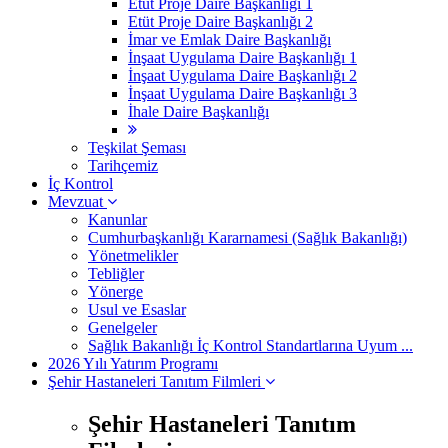
Etüt Proje Daire Başkanlığı 1
Etüt Proje Daire Başkanlığı 2
İmar ve Emlak Daire Başkanlığı
İnşaat Uygulama Daire Başkanlığı 1
İnşaat Uygulama Daire Başkanlığı 2
İnşaat Uygulama Daire Başkanlığı 3
İhale Daire Başkanlığı
Teşkilat Şeması
Tarihçemiz
İç Kontrol
Mevzuat
Kanunlar
Cumhurbaşkanlığı Kararnamesi (Sağlık Bakanlığı)
Yönetmelikler
Tebliğler
Yönerge
Usul ve Esaslar
Genelgeler
Sağlık Bakanlığı İç Kontrol Standartlarına Uyum ...
2026 Yılı Yatırım Programı
Şehir Hastaneleri Tanıtım Filmleri
Şehir Hastaneleri Tanıtım