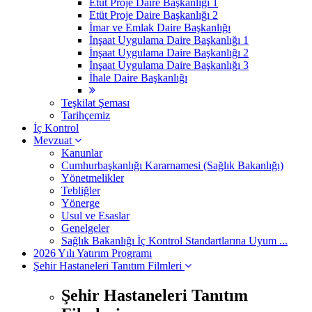
Etüt Proje Daire Başkanlığı 1
Etüt Proje Daire Başkanlığı 2
İmar ve Emlak Daire Başkanlığı
İnşaat Uygulama Daire Başkanlığı 1
İnşaat Uygulama Daire Başkanlığı 2
İnşaat Uygulama Daire Başkanlığı 3
İhale Daire Başkanlığı
Teşkilat Şeması
Tarihçemiz
İç Kontrol
Mevzuat
Kanunlar
Cumhurbaşkanlığı Kararnamesi (Sağlık Bakanlığı)
Yönetmelikler
Tebliğler
Yönerge
Usul ve Esaslar
Genelgeler
Sağlık Bakanlığı İç Kontrol Standartlarına Uyum ...
2026 Yılı Yatırım Programı
Şehir Hastaneleri Tanıtım Filmleri
Şehir Hastaneleri Tanıtım