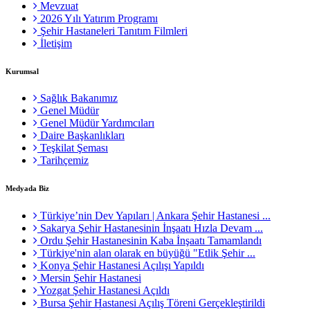
Mevzuat
2026 Yılı Yatırım Programı
Şehir Hastaneleri Tanıtım Filmleri
İletişim
Kurumsal
Sağlık Bakanımız
Genel Müdür
Genel Müdür Yardımcıları
Daire Başkanlıkları
Teşkilat Şeması
Tarihçemiz
Medyada Biz
Türkiye’nin Dev Yapıları | Ankara Şehir Hastanesi ...
Sakarya Şehir Hastanesinin İnşaatı Hızla Devam ...
Ordu Şehir Hastanesinin Kaba İnşaatı Tamamlandı
Türkiye'nin alan olarak en büyüğü "Etlik Şehir ...
Konya Şehir Hastanesi Açılışı Yapıldı
Mersin Şehir Hastanesi
Yozgat Şehir Hastanesi Açıldı
Bursa Şehir Hastanesi Açılış Töreni Gerçekleştirildi