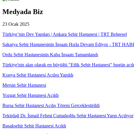
Medyada Biz
23 Ocak 2025
Türkiye’nin Dev Yapıları | Ankara Şehir Hastanesi | TRT Belgesel
Sakarya Şehir Hastanesinin İnşaatı Hızla Devam Ediyor - TRT HA
Ordu Şehir Hastanesinin Kaba İnşaatı Tamamlandı
Türkiye'nin alan olarak en büyüğü "Etlik Şehir Hastanesi" bugün açıl
Konya Şehir Hastanesi Açılışı Yapıldı
Mersin Şehir Hastanesi
Yozgat Şehir Hastanesi Açıldı
Bursa Şehir Hastanesi Açılış Töreni Gerçekleştirildi
Tekirdağ Dr. İsmail Fehmi Cumalıoğlu Şehir Hastanesi Yarın Açılıyor
Başakşehir Şehir Hastanesi Açıldı