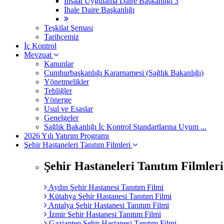
İnşaat Uygulama Daire Başkanlığı 3
İhale Daire Başkanlığı
Teşkilat Şeması
Tarihçemiz
İç Kontrol
Mevzuat
Kanunlar
Cumhurbaşkanlığı Kararnamesi (Sağlık Bakanlığı)
Yönetmelikler
Tebliğler
Yönerge
Usul ve Esaslar
Genelgeler
Sağlık Bakanlığı İç Kontrol Standartlarına Uyum ...
2026 Yılı Yatırım Programı
Şehir Hastaneleri Tanıtım Filmleri
Şehir Hastaneleri Tanıtım Filmleri
Aydın Şehir Hastanesi Tanıtım Filmi
Kütahya Şehir Hastanesi Tanıtım Filmi
Antalya Şehir Hastanesi Tanıtım Filmi
İzmir Şehir Hastanesi Tanıtım Filmi
Gaziantep Şehir Hastanesi Tanıtım Filmi