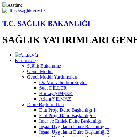
T.C. SAĞLIK BAKANLIĞI
SAĞLIK YATIRIMLARI GE
Kurumsal
Sağlık Bakanımız
Genel Müdür
Genel Müdür Yardımcıları
Dr. Müh. İbrahim Söyler
Suat DİLLER
Burkay ŞİMŞEK
Adem YILMAZ
Daire Başkanlıkları
Etüt Proje Daire Başkanlığı 1
Etüt Proje Daire Başkanlığı 2
İmar ve Emlak Daire Başkanlığı
İnşaat Uygulama Daire Başkanlığı 1
İnşaat Uygulama Daire Başkanlığı 2