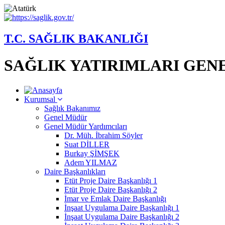
T.C. SAĞLIK BAKANLIĞI
SAĞLIK YATIRIMLARI GE
Kurumsal
Sağlık Bakanımız
Genel Müdür
Genel Müdür Yardımcıları
Dr. Müh. İbrahim Söyler
Suat DİLLER
Burkay ŞİMŞEK
Adem YILMAZ
Daire Başkanlıkları
Etüt Proje Daire Başkanlığı 1
Etüt Proje Daire Başkanlığı 2
İmar ve Emlak Daire Başkanlığı
İnşaat Uygulama Daire Başkanlığı 1
İnşaat Uygulama Daire Başkanlığı 2