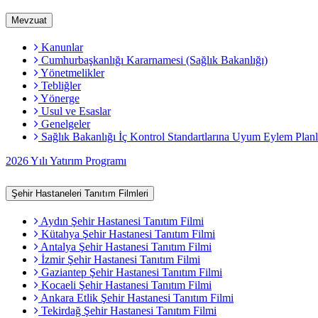
Mevzuat
Kanunlar
Cumhurbaşkanlığı Kararnamesi (Sağlık Bakanlığı)
Yönetmelikler
Tebliğler
Yönerge
Usul ve Esaslar
Genelgeler
Sağlık Bakanlığı İç Kontrol Standartlarına Uyum Eylem Planl
2026 Yılı Yatırım Programı
Şehir Hastaneleri Tanıtım Filmleri
Aydın Şehir Hastanesi Tanıtım Filmi
Kütahya Şehir Hastanesi Tanıtım Filmi
Antalya Şehir Hastanesi Tanıtım Filmi
İzmir Şehir Hastanesi Tanıtım Filmi
Gaziantep Şehir Hastanesi Tanıtım Filmi
Kocaeli Şehir Hastanesi Tanıtım Filmi
Ankara Etlik Şehir Hastanesi Tanıtım Filmi
Tekirdağ Şehir Hastanesi Tanıtım Filmi