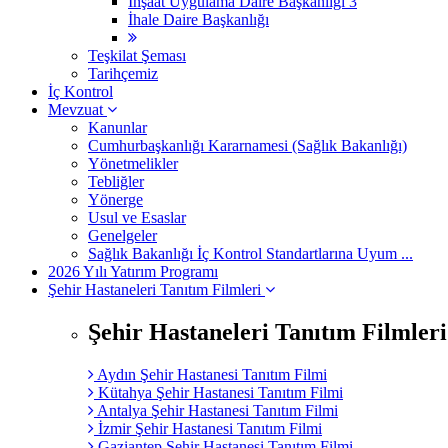
İnşaat Uygulama Daire Başkanlığı 3
İhale Daire Başkanlığı
Teşkilat Şeması
Tarihçemiz
İç Kontrol
Mevzuat
Kanunlar
Cumhurbaşkanlığı Kararnamesi (Sağlık Bakanlığı)
Yönetmelikler
Tebliğler
Yönerge
Usul ve Esaslar
Genelgeler
Sağlık Bakanlığı İç Kontrol Standartlarına Uyum ...
2026 Yılı Yatırım Programı
Şehir Hastaneleri Tanıtım Filmleri
Şehir Hastaneleri Tanıtım Filmleri
Aydın Şehir Hastanesi Tanıtım Filmi
Kütahya Şehir Hastanesi Tanıtım Filmi
Antalya Şehir Hastanesi Tanıtım Filmi
İzmir Şehir Hastanesi Tanıtım Filmi
Gaziantep Şehir Hastanesi Tanıtım Filmi