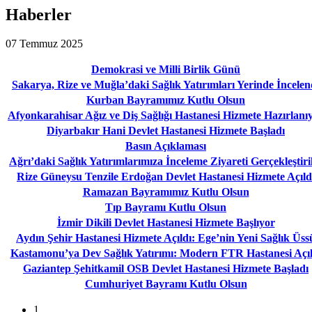
Haberler
07 Temmuz 2025
Demokrasi ve Milli Birlik Günü
Sakarya, Rize ve Muğla’daki Sağlık Yatırımları Yerinde İncelen
Kurban Bayramımız Kutlu Olsun
Afyonkarahisar Ağız ve Diş Sağlığı Hastanesi Hizmete Hazırlanı
Diyarbakır Hani Devlet Hastanesi Hizmete Başladı
Basın Açıklaması
Ağrı’daki Sağlık Yatırımlarımıza İnceleme Ziyareti Gerçekleştiri
Rize Güneysu Tenzile Erdoğan Devlet Hastanesi Hizmete Açıld
Ramazan Bayramımız Kutlu Olsun
Tıp Bayramı Kutlu Olsun
İzmir Dikili Devlet Hastanesi Hizmete Başlıyor
Aydın Şehir Hastanesi Hizmete Açıldı: Ege’nin Yeni Sağlık Üss
Kastamonu’ya Dev Sağlık Yatırımı: Modern FTR Hastanesi Açıl
Gaziantep Şehitkamil OSB Devlet Hastanesi Hizmete Başladı
Cumhuriyet Bayramı Kutlu Olsun
1