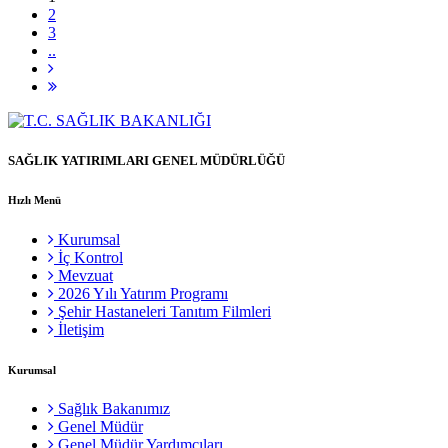
2
3
..
SAĞLIK YATIRIMLARI GENEL MÜDÜRLÜĞÜ
Hızlı Menü
Kurumsal
İç Kontrol
Mevzuat
2026 Yılı Yatırım Programı
Şehir Hastaneleri Tanıtım Filmleri
İletişim
Kurumsal
Sağlık Bakanımız
Genel Müdür
Genel Müdür Yardımcıları