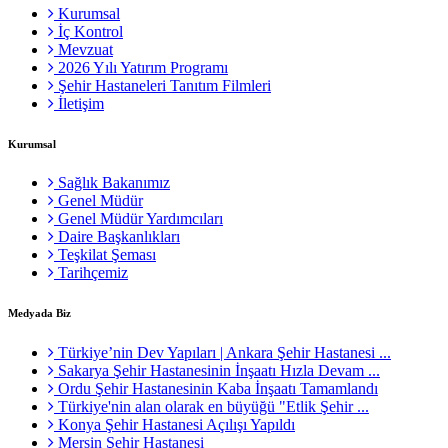
Kurumsal
İç Kontrol
Mevzuat
2026 Yılı Yatırım Programı
Şehir Hastaneleri Tanıtım Filmleri
İletişim
Kurumsal
Sağlık Bakanımız
Genel Müdür
Genel Müdür Yardımcıları
Daire Başkanlıkları
Teşkilat Şeması
Tarihçemiz
Medyada Biz
Türkiye’nin Dev Yapıları | Ankara Şehir Hastanesi ...
Sakarya Şehir Hastanesinin İnşaatı Hızla Devam ...
Ordu Şehir Hastanesinin Kaba İnşaatı Tamamlandı
Türkiye'nin alan olarak en büyüğü "Etlik Şehir ...
Konya Şehir Hastanesi Açılışı Yapıldı
Mersin Şehir Hastanesi