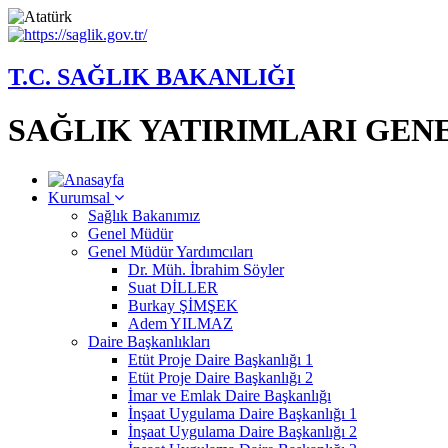
T.C. SAĞLIK BAKANLIĞI
SAĞLIK YATIRIMLARI GE
Kurumsal
Sağlık Bakanımız
Genel Müdür
Genel Müdür Yardımcıları
Dr. Müh. İbrahim Söyler
Suat DİLLER
Burkay ŞİMŞEK
Adem YILMAZ
Daire Başkanlıkları
Etüt Proje Daire Başkanlığı 1
Etüt Proje Daire Başkanlığı 2
İmar ve Emlak Daire Başkanlığı
İnşaat Uygulama Daire Başkanlığı 1
İnşaat Uygulama Daire Başkanlığı 2