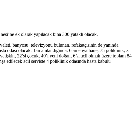
esi’ne ek olarak yapılacak bina 300 yataklı olacak.
valeti, banyosu, televizyonu bulunan, refakatçisinin de yanında
li hasta odası olacak. Tamamlandığında, 6 ameliyathane, 75 poliklinik, 3
etişkin, 22’si çocuk, 40’ı yeni doğan, 6’sı acil olmak üzere toplam 84
a edilecek acil serviste 4 poliklinik odasında hasta kabulü