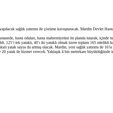
ılacak sağlık yatırımı ile çözüme kavuşturacak. Mardin Devlet Hastan
stanede, hasta odaları, hasta mahremiyetini ön planda tutarak, içinde tu
dirildi. 125’i tek yataklı, 40’ı iki yataklı olmak üzere toplam 165 nitelik
 yatak sayısı da artmış olacak. Mardin, yeni sağlık yatırımı ile 16’sı y
e 20 yatak ile hizmet verecek. Yaklaşık 4 bin metrekare büyüklüğünde inş