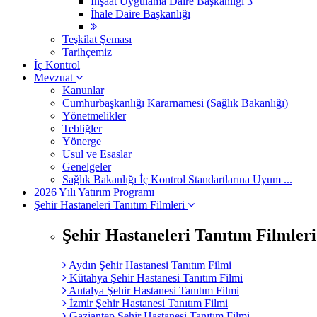
İnşaat Uygulama Daire Başkanlığı 3
İhale Daire Başkanlığı
Teşkilat Şeması
Tarihçemiz
İç Kontrol
Mevzuat
Kanunlar
Cumhurbaşkanlığı Kararnamesi (Sağlık Bakanlığı)
Yönetmelikler
Tebliğler
Yönerge
Usul ve Esaslar
Genelgeler
Sağlık Bakanlığı İç Kontrol Standartlarına Uyum ...
2026 Yılı Yatırım Programı
Şehir Hastaneleri Tanıtım Filmleri
Şehir Hastaneleri Tanıtım Filmleri
Aydın Şehir Hastanesi Tanıtım Filmi
Kütahya Şehir Hastanesi Tanıtım Filmi
Antalya Şehir Hastanesi Tanıtım Filmi
İzmir Şehir Hastanesi Tanıtım Filmi
Gaziantep Şehir Hastanesi Tanıtım Filmi