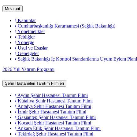
Mevzuat
Kanunlar
Cumhurbaşkanlığı Kararnamesi (Sağlık Bakanlığı)
Yönetmelikler
Tebliğler
Yönerge
Usul ve Esaslar
Genelgeler
Sağlık Bakanlığı İç Kontrol Standartlarına Uyum Eylem Planl
2026 Yılı Yatırım Programı
Şehir Hastaneleri Tanıtım Filmleri
Aydın Şehir Hastanesi Tanıtım Filmi
Kütahya Şehir Hastanesi Tanıtım Filmi
Antalya Şehir Hastanesi Tanıtım Filmi
İzmir Şehir Hastanesi Tanıtım Filmi
Gaziantep Şehir Hastanesi Tanıtım Filmi
Kocaeli Şehir Hastanesi Tanıtım Filmi
Ankara Etlik Şehir Hastanesi Tanıtım Filmi
Tekirdağ Şehir Hastanesi Tanıtım Filmi