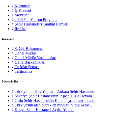
Kurumsal
İç Kontrol
Mevzuat
2026 Yılı Yatırım Programı
Şehir Hastaneleri Tanıtım Filmleri
İletişim
Kurumsal
Sağlık Bakanımız
Genel Müdür
Genel Müdür Yardımcıları
Daire Başkanlıkları
Teşkilat Şeması
Tarihçemiz
Medyada Biz
Türkiye’nin Dev Yapıları | Ankara Şehir Hastanesi ...
Sakarya Şehir Hastanesinin İnşaatı Hızla Devam ...
Ordu Şehir Hastanesinin Kaba İnşaatı Tamamlandı
Türkiye'nin alan olarak en büyüğü "Etlik Şehir ...
Konya Şehir Hastanesi Açılışı Yapıldı