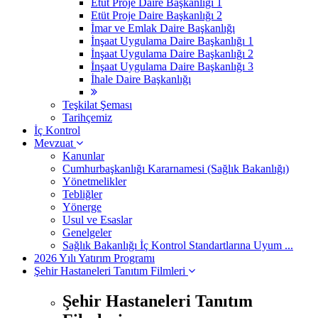
Etüt Proje Daire Başkanlığı 1
Etüt Proje Daire Başkanlığı 2
İmar ve Emlak Daire Başkanlığı
İnşaat Uygulama Daire Başkanlığı 1
İnşaat Uygulama Daire Başkanlığı 2
İnşaat Uygulama Daire Başkanlığı 3
İhale Daire Başkanlığı
Teşkilat Şeması
Tarihçemiz
İç Kontrol
Mevzuat
Kanunlar
Cumhurbaşkanlığı Kararnamesi (Sağlık Bakanlığı)
Yönetmelikler
Tebliğler
Yönerge
Usul ve Esaslar
Genelgeler
Sağlık Bakanlığı İç Kontrol Standartlarına Uyum ...
2026 Yılı Yatırım Programı
Şehir Hastaneleri Tanıtım Filmleri
Şehir Hastaneleri Tanıtım