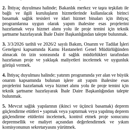
2.
İhtiyaç duyulması halinde; Bakanlık merkez ve taşra teşkilatı ile
bağlı ve ilgili kuruluşların hizmetlerinde kullanılacak birinci
basamak sağlık tesisleri ve idari hizmet binaları için ihtiyaç
programlarına uygun olarak yapım ihalesine esas projelerini
hazırlamak veya hizmet alımı yolu ile proje temini için teknik
şartname hazırlayarak İhale Daire Başkanlığından talepte bulunmak.
3.
3/3/2026 tarihli ve 2026/2 sayılı Bakım, Onarım ve Tadilat İşleri
Genelgesi kapsamında Kamu Hastaneleri Genel Müdürlüğünden
alınacak ön izin sonrasında il sağlık müdürlükleri tarafından
hazırlanan proje ve yaklaşık maliyetleri incelemek ve uygunluk
görüşü vermek.
4.
İhtiyaç duyulması halinde; yatırım programında yer alan ve büyük
onarım kapsamında bulunan işlere ait yapım ihalesine esas
projelerini hazırlamak veya hizmet alımı yolu ile proje temini için
teknik şartname hazırlayarak İhale Daire Başkanlığından talepte
bulunmak.
5.
Mevcut sağlık yapılarının (ikinci ve üçüncü basamak) deprem
güçlendirme etütleri • yapmak veya yaptırmak veya yapılmış deprem
güçlendirme etütlerini incelemek, kontrol etmek proje sonucunu
depremsellik ve maliyet açısından değerlendirmek ve yıkım
komisyonunun sekretaryasını yürütmek.