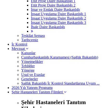
Etüt Proje Daire Başkanlığı 1
Etüt Proje Daire Başkanlığı 2
İmar ve Emlak Daire Başkanlığı
İnşaat Uygulama Daire Başkanlığı 1
İnşaat Uygulama Daire Başkanlığı 2
İnşaat Uygulama Daire Başkanlığı 3
İhale Daire Başkanlığı
Teşkilat Şeması
Tarihçemiz
İç Kontrol
Mevzuat
Kanunlar
Cumhurbaşkanlığı Kararnamesi (Sağlık Bakanlığı)
Yönetmelikler
Tebliğler
Yönerge
Usul ve Esaslar
Genelgeler
Sağlık Bakanlığı İç Kontrol Standartlarına Uyum ...
2026 Yılı Yatırım Programı
Şehir Hastaneleri Tanıtım Filmleri
Şehir Hastaneleri Tanıtım