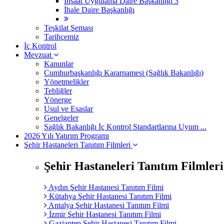
İnşaat Uygulama Daire Başkanlığı 3
İhale Daire Başkanlığı
Teşkilat Şeması
Tarihçemiz
İç Kontrol
Mevzuat
Kanunlar
Cumhurbaşkanlığı Kararnamesi (Sağlık Bakanlığı)
Yönetmelikler
Tebliğler
Yönerge
Usul ve Esaslar
Genelgeler
Sağlık Bakanlığı İç Kontrol Standartlarına Uyum ...
2026 Yılı Yatırım Programı
Şehir Hastaneleri Tanıtım Filmleri
Şehir Hastaneleri Tanıtım Filmleri
Aydın Şehir Hastanesi Tanıtım Filmi
Kütahya Şehir Hastanesi Tanıtım Filmi
Antalya Şehir Hastanesi Tanıtım Filmi
İzmir Şehir Hastanesi Tanıtım Filmi
Gaziantep Şehir Hastanesi Tanıtım Filmi