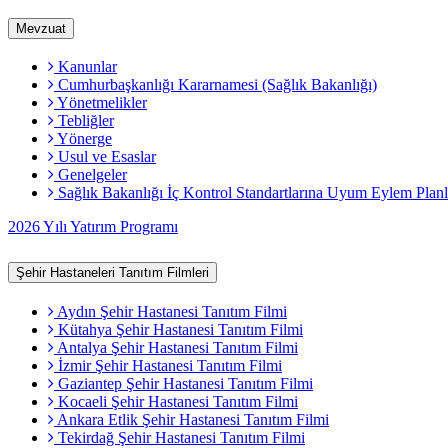
Mevzuat
Kanunlar
Cumhurbaşkanlığı Kararnamesi (Sağlık Bakanlığı)
Yönetmelikler
Tebliğler
Yönerge
Usul ve Esaslar
Genelgeler
Sağlık Bakanlığı İç Kontrol Standartlarına Uyum Eylem Planl
2026 Yılı Yatırım Programı
Şehir Hastaneleri Tanıtım Filmleri
Aydın Şehir Hastanesi Tanıtım Filmi
Kütahya Şehir Hastanesi Tanıtım Filmi
Antalya Şehir Hastanesi Tanıtım Filmi
İzmir Şehir Hastanesi Tanıtım Filmi
Gaziantep Şehir Hastanesi Tanıtım Filmi
Kocaeli Şehir Hastanesi Tanıtım Filmi
Ankara Etlik Şehir Hastanesi Tanıtım Filmi
Tekirdağ Şehir Hastanesi Tanıtım Filmi