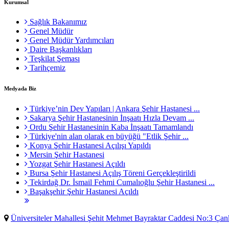
Kurumsal
Sağlık Bakanımız
Genel Müdür
Genel Müdür Yardımcıları
Daire Başkanlıkları
Teşkilat Şeması
Tarihçemiz
Medyada Biz
Türkiye’nin Dev Yapıları | Ankara Şehir Hastanesi ...
Sakarya Şehir Hastanesinin İnşaatı Hızla Devam ...
Ordu Şehir Hastanesinin Kaba İnşaatı Tamamlandı
Türkiye'nin alan olarak en büyüğü "Etlik Şehir ...
Konya Şehir Hastanesi Açılışı Yapıldı
Mersin Şehir Hastanesi
Yozgat Şehir Hastanesi Açıldı
Bursa Şehir Hastanesi Açılış Töreni Gerçekleştirildi
Tekirdağ Dr. İsmail Fehmi Cumalıoğlu Şehir Hastanesi ...
Başakşehir Şehir Hastanesi Açıldı
Üniversiteler Mahallesi Şehit Mehmet Bayraktar Caddesi No:3 Ç