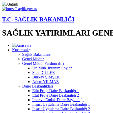
T.C. SAĞLIK BAKANLIĞI
SAĞLIK YATIRIMLARI GE
Kurumsal
Sağlık Bakanımız
Genel Müdür
Genel Müdür Yardımcıları
Dr. Müh. İbrahim Söyler
Suat DİLLER
Burkay ŞİMŞEK
Adem YILMAZ
Daire Başkanlıkları
Etüt Proje Daire Başkanlığı 1
Etüt Proje Daire Başkanlığı 2
İmar ve Emlak Daire Başkanlığı
İnşaat Uygulama Daire Başkanlığı 1
İnşaat Uygulama Daire Başkanlığı 2