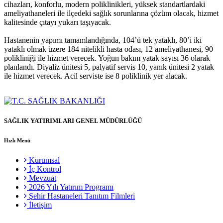
cihazları, konforlu, modern poliklinikleri, yüksek standartlardaki
ameliyathaneleri ile ilçedeki sağlık sorunlarına çözüm olacak, hizmet
kalitesinde çıtayı yukarı taşıyacak.
Hastanenin yapımı tamamlandığında, 104’ü tek yataklı, 80’i iki
yataklı olmak üzere 184 nitelikli hasta odası, 12 ameliyathanesi, 90
polikliniği ile hizmet verecek. Yoğun bakım yatak sayısı 36 olarak
planlandı. Diyaliz ünitesi 5, palyatif servis 10, yanık ünitesi 2 yatak
ile hizmet verecek. Acil serviste ise 8 poliklinik yer alacak.
SAĞLIK YATIRIMLARI GENEL MÜDÜRLÜĞÜ
Hızlı Menü
Kurumsal
İç Kontrol
Mevzuat
2026 Yılı Yatırım Programı
Şehir Hastaneleri Tanıtım Filmleri
İletişim