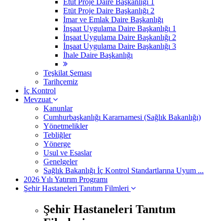
Etüt Proje Daire Başkanlığı 1
Etüt Proje Daire Başkanlığı 2
İmar ve Emlak Daire Başkanlığı
İnşaat Uygulama Daire Başkanlığı 1
İnşaat Uygulama Daire Başkanlığı 2
İnşaat Uygulama Daire Başkanlığı 3
İhale Daire Başkanlığı
Teşkilat Şeması
Tarihçemiz
İç Kontrol
Mevzuat
Kanunlar
Cumhurbaşkanlığı Kararnamesi (Sağlık Bakanlığı)
Yönetmelikler
Tebliğler
Yönerge
Usul ve Esaslar
Genelgeler
Sağlık Bakanlığı İç Kontrol Standartlarına Uyum ...
2026 Yılı Yatırım Programı
Şehir Hastaneleri Tanıtım Filmleri
Şehir Hastaneleri Tanıtım