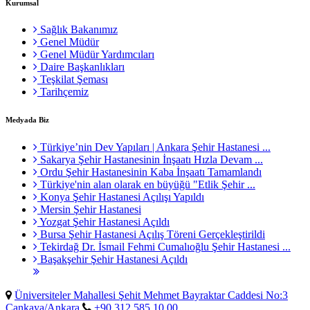
Kurumsal
Sağlık Bakanımız
Genel Müdür
Genel Müdür Yardımcıları
Daire Başkanlıkları
Teşkilat Şeması
Tarihçemiz
Medyada Biz
Türkiye’nin Dev Yapıları | Ankara Şehir Hastanesi ...
Sakarya Şehir Hastanesinin İnşaatı Hızla Devam ...
Ordu Şehir Hastanesinin Kaba İnşaatı Tamamlandı
Türkiye'nin alan olarak en büyüğü "Etlik Şehir ...
Konya Şehir Hastanesi Açılışı Yapıldı
Mersin Şehir Hastanesi
Yozgat Şehir Hastanesi Açıldı
Bursa Şehir Hastanesi Açılış Töreni Gerçekleştirildi
Tekirdağ Dr. İsmail Fehmi Cumalıoğlu Şehir Hastanesi ...
Başakşehir Şehir Hastanesi Açıldı
Üniversiteler Mahallesi Şehit Mehmet Bayraktar Caddesi No:3
Çankaya/Ankara
+90 312 585 10 00