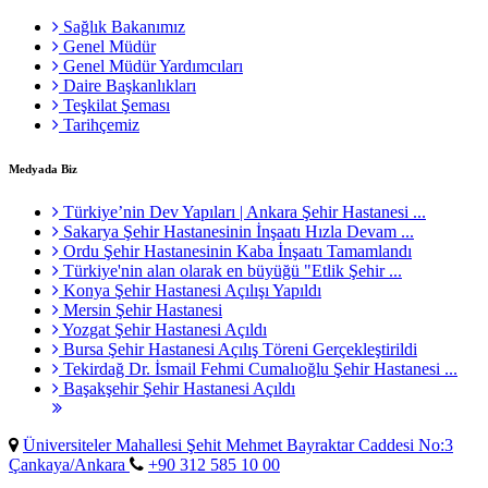
Sağlık Bakanımız
Genel Müdür
Genel Müdür Yardımcıları
Daire Başkanlıkları
Teşkilat Şeması
Tarihçemiz
Medyada Biz
Türkiye’nin Dev Yapıları | Ankara Şehir Hastanesi ...
Sakarya Şehir Hastanesinin İnşaatı Hızla Devam ...
Ordu Şehir Hastanesinin Kaba İnşaatı Tamamlandı
Türkiye'nin alan olarak en büyüğü "Etlik Şehir ...
Konya Şehir Hastanesi Açılışı Yapıldı
Mersin Şehir Hastanesi
Yozgat Şehir Hastanesi Açıldı
Bursa Şehir Hastanesi Açılış Töreni Gerçekleştirildi
Tekirdağ Dr. İsmail Fehmi Cumalıoğlu Şehir Hastanesi ...
Başakşehir Şehir Hastanesi Açıldı
Üniversiteler Mahallesi Şehit Mehmet Bayraktar Caddesi No:3
Çankaya/Ankara
+90 312 585 10 00