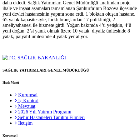
daha ekledi. Sağlık Yatırımları Genel Müdürlüğü tarafından proje,
ihale ve inşaat aşamaları tamamlanan Şanlıurfa’nın Bozova ilçesinde
yeni devlet hastanesinin yapımı sona erdi. 1 bloktan oluşan hastane,
65 yatak kapasitesiyle, farklı branşlardan 17 polikliniği, 2
ameliyathanesi ile hizmete girdi. Yoğun bakımda 4’ü yetişkin, 4’ü
yeni doğan, 2’si yanık olmak üzere 10 yatak, diyaliz ünitesinde 8
yatak, palyatif ünitesinde 4 yatak yer alıyor.
SAĞLIK YATIRIMLARI GENEL MÜDÜRLÜĞÜ
Hızlı Menü
Kurumsal
İç Kontrol
Mevzuat
2026 Yılı Yatırım Programı
Şehir Hastaneleri Tanıtım Filmleri
İletişim
Kurumsal