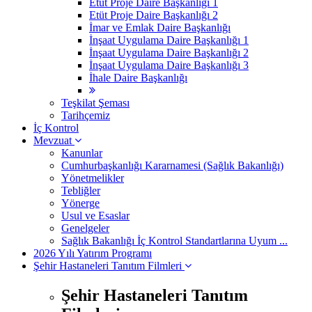
Etüt Proje Daire Başkanlığı 1
Etüt Proje Daire Başkanlığı 2
İmar ve Emlak Daire Başkanlığı
İnşaat Uygulama Daire Başkanlığı 1
İnşaat Uygulama Daire Başkanlığı 2
İnşaat Uygulama Daire Başkanlığı 3
İhale Daire Başkanlığı
Teşkilat Şeması
Tarihçemiz
İç Kontrol
Mevzuat
Kanunlar
Cumhurbaşkanlığı Kararnamesi (Sağlık Bakanlığı)
Yönetmelikler
Tebliğler
Yönerge
Usul ve Esaslar
Genelgeler
Sağlık Bakanlığı İç Kontrol Standartlarına Uyum ...
2026 Yılı Yatırım Programı
Şehir Hastaneleri Tanıtım Filmleri
Şehir Hastaneleri Tanıtım