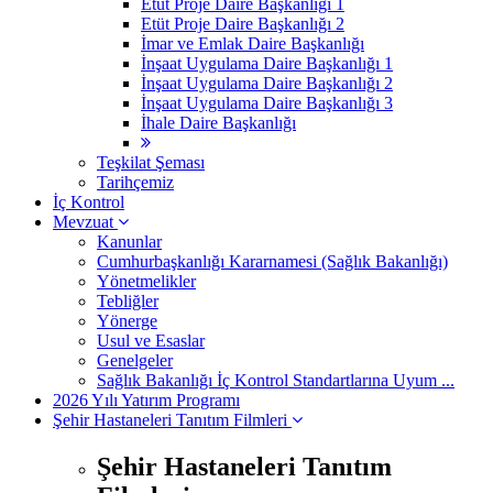
Etüt Proje Daire Başkanlığı 1
Etüt Proje Daire Başkanlığı 2
İmar ve Emlak Daire Başkanlığı
İnşaat Uygulama Daire Başkanlığı 1
İnşaat Uygulama Daire Başkanlığı 2
İnşaat Uygulama Daire Başkanlığı 3
İhale Daire Başkanlığı
Teşkilat Şeması
Tarihçemiz
İç Kontrol
Mevzuat
Kanunlar
Cumhurbaşkanlığı Kararnamesi (Sağlık Bakanlığı)
Yönetmelikler
Tebliğler
Yönerge
Usul ve Esaslar
Genelgeler
Sağlık Bakanlığı İç Kontrol Standartlarına Uyum ...
2026 Yılı Yatırım Programı
Şehir Hastaneleri Tanıtım Filmleri
Şehir Hastaneleri Tanıtım