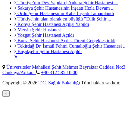
Türkiye’nin Dev Yapıları | Ankara Şehir Hastanesi ...
Sakarya Şehir Hastanesinin İnşaatı Hızla Devam ...
Ordu Şehir Hastanesinin Kaba İnşaatı Tamamlandı
Türkiye'nin alan olarak en büyüğü "Etlik Şehir ...
Konya Şehir Hastanesi Açılışı Yapıldı
Mersin Şehir Hastanesi
Yozgat Şehir Hastanesi Açıldı
Bursa Şehir Hastanesi Açılış Töreni Gerçekleştirildi
Tekirdağ Dr. İsmail Fehmi Cumalıoğlu Şehir Hastanesi ...
Başakşehir Şehir Hastanesi Açıldı
Üniversiteler Mahallesi Şehit Mehmet Bayraktar Caddesi No:3
Çankaya/Ankara
+90 312 585 10 00
Copyright © 2026
T.C. Sağlık Bakanlığı
Tüm hakları saklıdır.
×