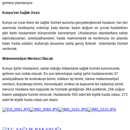
girmesi planlanıyor.
Konya’nın Sağlık Üssü
Konya ve civar illere de sağlık hizmet sunumu gerçekleştirecek hastane, her biri
alanında özelleşmiş onkoloji, kalp damar, kadın doğum ve çocuk hastalıkları
gibi farklı hastaneleri bünyesinde barındırıyor. Uluslararası standartlara sahip
laboratuvarları, ameliyathaneleri, hasta mahremiyeti ve konforunu ön planda
tutan hasta odaları, kullanışlı tasarıma sahip geniş fiziksel ortamlarda hizmet
verilecek.
Mükemmeliyet Merkezi Olacak
Konya Şehir Hastanesi, sahip olduğu imkanlarla sağlık hizmet sunumunda
gelinen son nokta olacak. En son teknolojiye sahip şehir hastanesinde 37
ameliyathane ile endoskopi birimi, nükleer tıp birimi, meme mükemmeliyet
merkezi, fizyoterapi birimi, hemodiyaliz ünitesi ve kapsamlı bir radyoloji birimi
mevcut. Hastane tam kapasite ile hizmete girdiğinde 384 poliklinik, 256 yoğun
bakım yatağıyla hizmet verecek. Hastanede 450 adet tek kişilik hasta odası, 272
adet iki kişilik hasta odası yer alıyor.