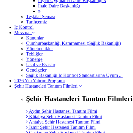
İnşaat Uygulama Daire Başkanlığı 3
İhale Daire Başkanlığı
Teşkilat Şeması
Tarihçemiz
İç Kontrol
Mevzuat
Kanunlar
Cumhurbaşkanlığı Kararnamesi (Sağlık Bakanlığı)
Yönetmelikler
Tebliğler
Yönerge
Usul ve Esaslar
Genelgeler
Sağlık Bakanlığı İç Kontrol Standartlarına Uyum ...
2026 Yılı Yatırım Programı
Şehir Hastaneleri Tanıtım Filmleri
Şehir Hastaneleri Tanıtım Filmleri
Aydın Şehir Hastanesi Tanıtım Filmi
Kütahya Şehir Hastanesi Tanıtım Filmi
Antalya Şehir Hastanesi Tanıtım Filmi
İzmir Şehir Hastanesi Tanıtım Filmi
Gaziantep Şehir Hastanesi Tanıtım Filmi