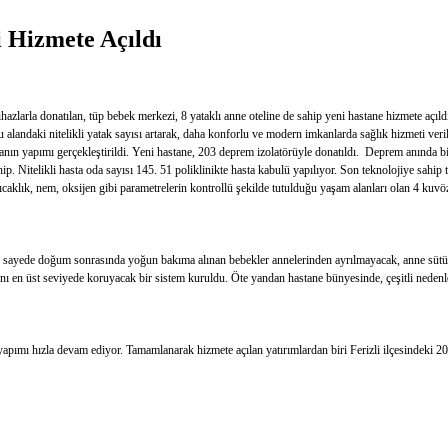
 Hizmete Açıldı
arla donatılan, tüp bebek merkezi, 8 yataklı anne oteline de sahip yeni hastane hizmete açıldı
 alandaki nitelikli yatak sayısı artarak, daha konforlu ve modern imkanlarda sağlık hizmeti ve
anın yapımı gerçekleştirildi. Yeni hastane, 203 deprem izolatörüyle donatıldı. Deprem anında b
itelikli hasta oda sayısı 145. 51 poliklinikte hasta kabulü yapılıyor. Son teknolojiye sahip t
ıcaklık, nem, oksijen gibi parametrelerin kontrollü şekilde tutulduğu yaşam alanları olan 4 ku
u sayede doğum sonrasında yoğun bakıma alınan bebekler annelerinden ayrılmayacak, anne sü
 en üst seviyede koruyacak bir sistem kuruldu. Öte yandan hastane bünyesinde, çeşitli nedenler
 yapımı hızla devam ediyor. Tamamlanarak hizmete açılan yatırımlardan biri Ferizli ilçesindeki 20 