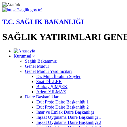
T.C. SAĞLIK BAKANLIĞI
SAĞLIK YATIRIMLARI GE
Kurumsal
Sağlık Bakanımız
Genel Müdür
Genel Müdür Yardımcıları
Dr. Müh. İbrahim Söyler
Suat DİLLER
Burkay ŞİMŞEK
Adem YILMAZ
Daire Başkanlıkları
Etüt Proje Daire Başkanlığı 1
Etüt Proje Daire Başkanlığı 2
İmar ve Emlak Daire Başkanlığı
İnşaat Uygulama Daire Başkanlığı 1
İnşaat Uygulama Daire Başkanlığı 2