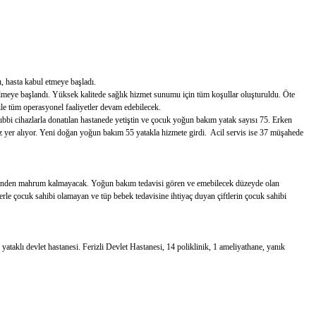
, hasta kabul etmeye başladı.
rilmeye başlandı. Yüksek kalitede sağlık hizmet sunumu için tüm koşullar oluşturuldu. Öte
ile tüm operasyonel faaliyetler devam edebilecek.
ıbbi cihazlarla donatılan hastanede yetiştin ve çocuk yoğun bakım yatak sayısı 75. Erken
vöz yer alıyor. Yeni doğan yoğun bakım 55 yatakla hizmete girdi. Acil servis ise 37 müşahede
tünden mahrum kalmayacak. Yoğun bakım tedavisi gören ve emebilecek düzeyde olan
le çocuk sahibi olamayan ve tüp bebek tedavisine ihtiyaç duyan çiftlerin çocuk sahibi
yataklı devlet hastanesi. Ferizli Devlet Hastanesi, 14 poliklinik, 1 ameliyathane, yanık