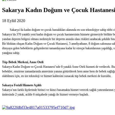
Sakarya Kadın Doğum ve Çocuk Hastanesi
18 Eylül 2020
Sakarya’da kadın doğum ve çocuk hastalıkları alanında en son teknolojiye sahip tıbbi cihazl
Sakarya’da 370 yataklı yeni kadın doğum ve çocuk hastanesinin hizmete girmesiyle birlikte bu
yandan deprem bölgesi olması nedeniyle bir deprem anında olası riskleri azaltacak şekilde bin
Bir bloktan oluşan Kadın Doğum ve Çocuk Hastanesi, 5 ameliyathane, 8 doğum salonuna sahip. N
dünyaya gelen bebeklerin gelişimlerini tamamlayana kadar ki süreçte bakımlarının yapıldığı, s
yatağına sahip.
Tüp Bebek Merkezi, Anne Oteli
Sakarya Kadın Doğum ve Çocuk Hastanesi’nde 8 yataklı Anne Oteli hizmeti de verilecek. B
bebekler, emzirme zamanlarında annesinin yanına götürülerek hem anne hem de bebek sağlığını
olabilmesi için, en üst teknoloji ve hizmet kalitesini sunacak tüp bebek merkezi de kuruldu.
Sakarya Ferizli Hizmete Açıldı
Sakarya’nın farklı ilçelerinde birinci ve ikinci basamakta hizmet verecek sağlık yatırımlarının
ünitesinde 2 yatak, acilde 6 müşahede yatağı ile hizmet vermeye başladı.