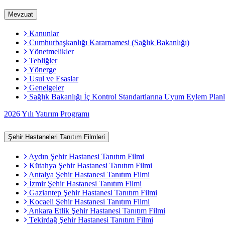
Mevzuat
Kanunlar
Cumhurbaşkanlığı Kararnamesi (Sağlık Bakanlığı)
Yönetmelikler
Tebliğler
Yönerge
Usul ve Esaslar
Genelgeler
Sağlık Bakanlığı İç Kontrol Standartlarına Uyum Eylem Planl
2026 Yılı Yatırım Programı
Şehir Hastaneleri Tanıtım Filmleri
Aydın Şehir Hastanesi Tanıtım Filmi
Kütahya Şehir Hastanesi Tanıtım Filmi
Antalya Şehir Hastanesi Tanıtım Filmi
İzmir Şehir Hastanesi Tanıtım Filmi
Gaziantep Şehir Hastanesi Tanıtım Filmi
Kocaeli Şehir Hastanesi Tanıtım Filmi
Ankara Etlik Şehir Hastanesi Tanıtım Filmi
Tekirdağ Şehir Hastanesi Tanıtım Filmi