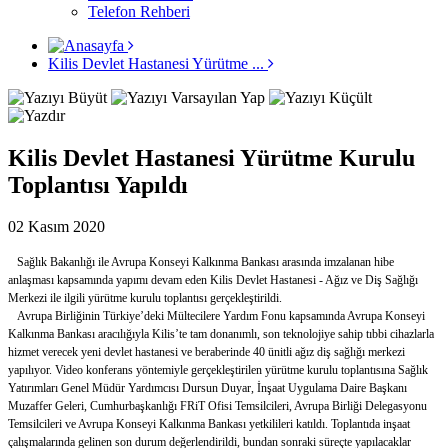
Telefon Rehberi
Kilis Devlet Hastanesi Yürütme ...
Kilis Devlet Hastanesi Yürütme Kurulu
Toplantısı Yapıldı
02 Kasım 2020
Sağlık Bakanlığı ile Avrupa Konseyi Kalkınma Bankası arasında imzalanan hibe
anlaşması kapsamında yapımı devam eden Kilis Devlet Hastanesi - Ağız ve Diş Sağlığı
Merkezi ile ilgili yürütme kurulu toplantısı gerçekleştirildi.
Avrupa Birliğinin Türkiye’deki Mültecilere Yardım Fonu kapsamında Avrupa Konseyi
Kalkınma Bankası aracılığıyla Kilis’te tam donanımlı, son teknolojiye sahip tıbbi cihazlarla
hizmet verecek yeni devlet hastanesi ve beraberinde 40 ünitli ağız diş sağlığı merkezi
yapılıyor. Video konferans yöntemiyle gerçekleştirilen yürütme kurulu toplantısına Sağlık
Yatırımları Genel Müdür Yardımcısı Dursun Duyar, İnşaat Uygulama Daire Başkanı
Muzaffer Geleri, Cumhurbaşkanlığı FRiT Ofisi Temsilcileri, Avrupa Birliği Delegasyonu
Temsilcileri ve Avrupa Konseyi Kalkınma Bankası yetkilileri katıldı. Toplantıda inşaat
çalışmalarında gelinen son durum değerlendirildi, bundan sonraki süreçte yapılacaklar