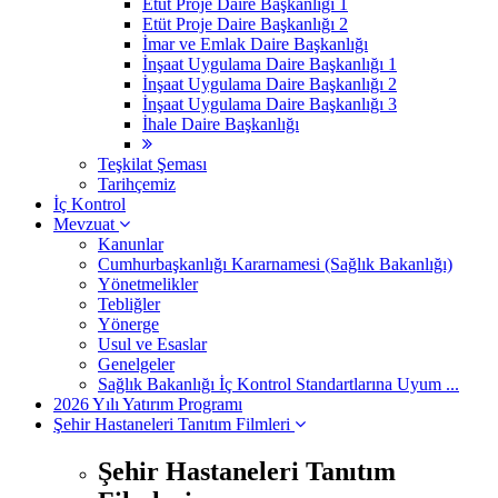
Etüt Proje Daire Başkanlığı 1
Etüt Proje Daire Başkanlığı 2
İmar ve Emlak Daire Başkanlığı
İnşaat Uygulama Daire Başkanlığı 1
İnşaat Uygulama Daire Başkanlığı 2
İnşaat Uygulama Daire Başkanlığı 3
İhale Daire Başkanlığı
Teşkilat Şeması
Tarihçemiz
İç Kontrol
Mevzuat
Kanunlar
Cumhurbaşkanlığı Kararnamesi (Sağlık Bakanlığı)
Yönetmelikler
Tebliğler
Yönerge
Usul ve Esaslar
Genelgeler
Sağlık Bakanlığı İç Kontrol Standartlarına Uyum ...
2026 Yılı Yatırım Programı
Şehir Hastaneleri Tanıtım Filmleri
Şehir Hastaneleri Tanıtım