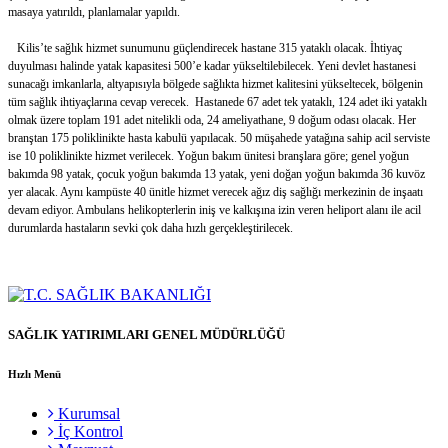
masaya yatırıldı, planlamalar yapıldı.
Kilis’te sağlık hizmet sunumunu güçlendirecek hastane 315 yataklı olacak. İhtiyaç
duyulması halinde yatak kapasitesi 500’e kadar yükseltilebilecek. Yeni devlet hastanesi
sunacağı imkanlarla, altyapısıyla bölgede sağlıkta hizmet kalitesini yükseltecek, bölgenin
tüm sağlık ihtiyaçlarına cevap verecek. Hastanede 67 adet tek yataklı, 124 adet iki yataklı
olmak üzere toplam 191 adet nitelikli oda, 24 ameliyathane, 9 doğum odası olacak. Her
branştan 175 poliklinikte hasta kabulü yapılacak. 50 müşahede yatağına sahip acil serviste
ise 10 poliklinikte hizmet verilecek. Yoğun bakım ünitesi branşlara göre; genel yoğun
bakımda 98 yatak, çocuk yoğun bakımda 13 yatak, yeni doğan yoğun bakımda 36 kuvöz
yer alacak. Aynı kampüste 40 ünitle hizmet verecek ağız diş sağlığı merkezinin de inşaatı
devam ediyor. Ambulans helikopterlerin iniş ve kalkışına izin veren heliport alanı ile acil
durumlarda hastaların sevki çok daha hızlı gerçekleştirilecek.
SAĞLIK YATIRIMLARI GENEL MÜDÜRLÜĞÜ
Hızlı Menü
Kurumsal
İç Kontrol