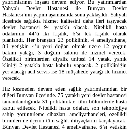
yatırımlarının inşaatı devam ediyor. Bu yatırımlardan
Yahyalı Devlet Hastanesi ile Bünyan Devlet
Hastanesi’nin yapım aşamasında sona yaklaşıldı. Yahyalı
ilçesinde sağlıkta hizmet kalitesini daha ileri taşıyacak
devlet hastanesi 94 yataklı olacak. Nitelikli hasta
odalarının 44’ü iki kişilik, 6’sı tek kişilik olarak
planlandı. Her branştan 23 poliklinik, 4 ameliyathane,
8’i yetişkin 4’ü yeni doğan olmak üzere 12 yoğun
bakım yatağı, 3 doğum salonu ile hizmet verecek.
Özellikli birimlerden diyaliz ünitesi 14 yatak, yanık
kliniği 2 yatakla hasta kabulü yapacak. 2 polikliniğin
yer alacağı acil servis ise 18 müşahede yatağı ile hizmet
verecek.
Hız kesmeden devam eden sağlık yatırımlarından bir
diğeri Bünyan ilçesinde. 75 yataklı yeni devlet hastanesi
tamamlandığında 31 poliklinikte, tüm bölümlerde hasta
kabul edilecek. Nitelikli hasta odaları, son teknolojiye
sahip görüntüleme cihazları, ameliyathaneleri, özellikli
birimleri ile ilçenin tüm sağlık ihtiyaçlarını karşılayacak.
Bünyan Devlet Hastanesi 4 ameliyathane, 6’sı yetişkin