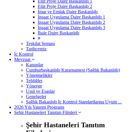
Etüt Proje Daire Başkanlığı 1
Etüt Proje Daire Başkanlığı 2
İmar ve Emlak Daire Başkanlığı
İnşaat Uygulama Daire Başkanlığı 1
İnşaat Uygulama Daire Başkanlığı 2
İnşaat Uygulama Daire Başkanlığı 3
İhale Daire Başkanlığı
Teşkilat Şeması
Tarihçemiz
İç Kontrol
Mevzuat
Kanunlar
Cumhurbaşkanlığı Kararnamesi (Sağlık Bakanlığı)
Yönetmelikler
Tebliğler
Yönerge
Usul ve Esaslar
Genelgeler
Sağlık Bakanlığı İç Kontrol Standartlarına Uyum ...
2026 Yılı Yatırım Programı
Şehir Hastaneleri Tanıtım Filmleri
Şehir Hastaneleri Tanıtım