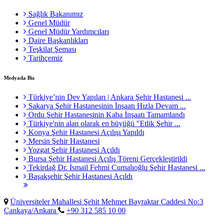
Sağlık Bakanımız
Genel Müdür
Genel Müdür Yardımcıları
Daire Başkanlıkları
Teşkilat Şeması
Tarihçemiz
Medyada Biz
Türkiye’nin Dev Yapıları | Ankara Şehir Hastanesi ...
Sakarya Şehir Hastanesinin İnşaatı Hızla Devam ...
Ordu Şehir Hastanesinin Kaba İnşaatı Tamamlandı
Türkiye'nin alan olarak en büyüğü "Etlik Şehir ...
Konya Şehir Hastanesi Açılışı Yapıldı
Mersin Şehir Hastanesi
Yozgat Şehir Hastanesi Açıldı
Bursa Şehir Hastanesi Açılış Töreni Gerçekleştirildi
Tekirdağ Dr. İsmail Fehmi Cumalıoğlu Şehir Hastanesi ...
Başakşehir Şehir Hastanesi Açıldı
Üniversiteler Mahallesi Şehit Mehmet Bayraktar Caddesi No:3
Çankaya/Ankara
+90 312 585 10 00