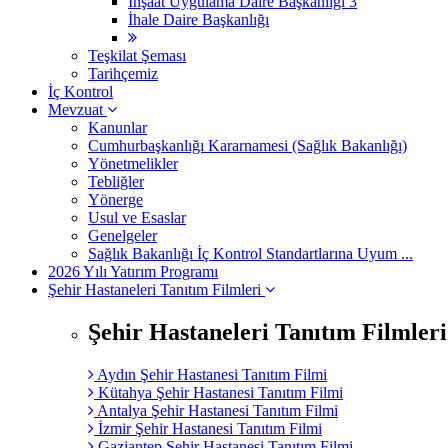
İnşaat Uygulama Daire Başkanlığı 3
İhale Daire Başkanlığı
Teşkilat Şeması
Tarihçemiz
İç Kontrol
Mevzuat
Kanunlar
Cumhurbaşkanlığı Kararnamesi (Sağlık Bakanlığı)
Yönetmelikler
Tebliğler
Yönerge
Usul ve Esaslar
Genelgeler
Sağlık Bakanlığı İç Kontrol Standartlarına Uyum ...
2026 Yılı Yatırım Programı
Şehir Hastaneleri Tanıtım Filmleri
Şehir Hastaneleri Tanıtım Filmleri
Aydın Şehir Hastanesi Tanıtım Filmi
Kütahya Şehir Hastanesi Tanıtım Filmi
Antalya Şehir Hastanesi Tanıtım Filmi
İzmir Şehir Hastanesi Tanıtım Filmi
Gaziantep Şehir Hastanesi Tanıtım Filmi