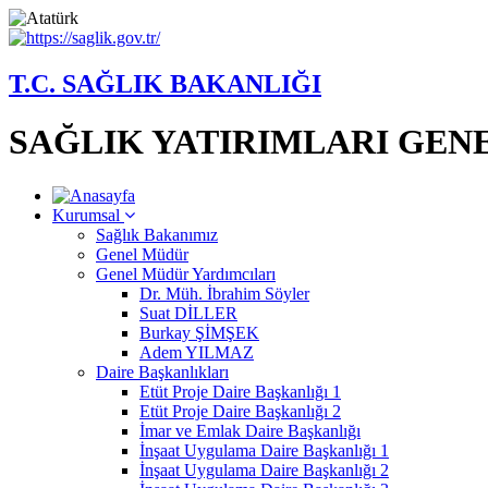
T.C. SAĞLIK BAKANLIĞI
SAĞLIK YATIRIMLARI GE
Kurumsal
Sağlık Bakanımız
Genel Müdür
Genel Müdür Yardımcıları
Dr. Müh. İbrahim Söyler
Suat DİLLER
Burkay ŞİMŞEK
Adem YILMAZ
Daire Başkanlıkları
Etüt Proje Daire Başkanlığı 1
Etüt Proje Daire Başkanlığı 2
İmar ve Emlak Daire Başkanlığı
İnşaat Uygulama Daire Başkanlığı 1
İnşaat Uygulama Daire Başkanlığı 2