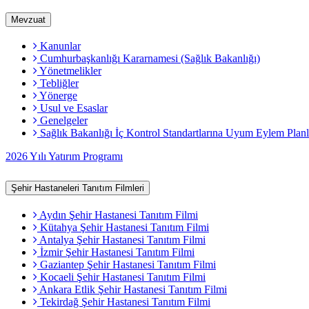
Mevzuat
Kanunlar
Cumhurbaşkanlığı Kararnamesi (Sağlık Bakanlığı)
Yönetmelikler
Tebliğler
Yönerge
Usul ve Esaslar
Genelgeler
Sağlık Bakanlığı İç Kontrol Standartlarına Uyum Eylem Planl
2026 Yılı Yatırım Programı
Şehir Hastaneleri Tanıtım Filmleri
Aydın Şehir Hastanesi Tanıtım Filmi
Kütahya Şehir Hastanesi Tanıtım Filmi
Antalya Şehir Hastanesi Tanıtım Filmi
İzmir Şehir Hastanesi Tanıtım Filmi
Gaziantep Şehir Hastanesi Tanıtım Filmi
Kocaeli Şehir Hastanesi Tanıtım Filmi
Ankara Etlik Şehir Hastanesi Tanıtım Filmi
Tekirdağ Şehir Hastanesi Tanıtım Filmi