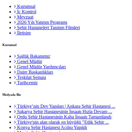
Kurumsal
İç Kontrol
Mevzuat
2026 Yılı Yatırım Programı
Şehir Hastaneleri Tanıtım Filmleri
İletişim
Kurumsal
Sağlık Bakanımız
Genel Müdür
Genel Müdür Yardımcıları
Daire Başkanlıkları
Teşkilat Şeması
Tarihçemiz
Medyada Biz
Türkiye’nin Dev Yapıları | Ankara Şehir Hastanesi ...
Sakarya Şehir Hastanesinin İnşaatı Hızla Devam ...
Ordu Şehir Hastanesinin Kaba İnşaatı Tamamlandı
Türkiye'nin alan olarak en büyüğü "Etlik Şehir ...
Konya Şehir Hastanesi Açılışı Yapıldı