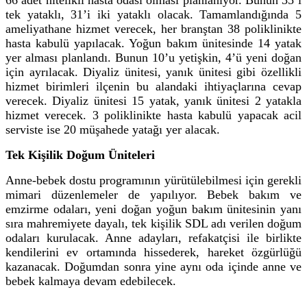
66 adet nitelikli hasta odası olması planlanıyor. Bunun 35’i
tek yataklı, 31’i iki yataklı olacak. Tamamlandığında 5
ameliyathane hizmet verecek, her branştan 38 poliklinikte
hasta kabulü yapılacak. Yoğun bakım ünitesinde 14 yatak
yer alması planlandı. Bunun 10’u yetişkin, 4’ü yeni doğan
için ayrılacak. Diyaliz ünitesi, yanık ünitesi gibi özellikli
hizmet birimleri ilçenin bu alandaki ihtiyaçlarına cevap
verecek. Diyaliz ünitesi 15 yatak, yanık ünitesi 2 yatakla
hizmet verecek. 3 poliklinikte hasta kabulü yapacak acil
serviste ise 20 müşahede yatağı yer alacak.
Tek Kişilik Doğum Üniteleri
Anne-bebek dostu programının yürütülebilmesi için gerekli
mimari düzenlemeler de yapılıyor. Bebek bakım ve
emzirme odaları, yeni doğan yoğun bakım ünitesinin yanı
sıra mahremiyete dayalı, tek kişilik SDL adı verilen doğum
odaları kurulacak. Anne adayları, refakatçisi ile birlikte
kendilerini ev ortamında hissederek, hareket özgürlüğü
kazanacak. Doğumdan sonra yine aynı oda içinde anne ve
bebek kalmaya devam edebilecek.