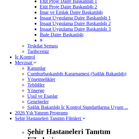
Etüt Proje Daire Başkanlığı 1
Etüt Proje Daire Başkanlığı 2
İmar ve Emlak Daire Başkanlığı
İnşaat Uygulama Daire Başkanlığı 1
İnşaat Uygulama Daire Başkanlığı 2
İnşaat Uygulama Daire Başkanlığı 3
İhale Daire Başkanlığı
Teşkilat Şeması
Tarihçemiz
İç Kontrol
Mevzuat
Kanunlar
Cumhurbaşkanlığı Kararnamesi (Sağlık Bakanlığı)
Yönetmelikler
Tebliğler
Yönerge
Usul ve Esaslar
Genelgeler
Sağlık Bakanlığı İç Kontrol Standartlarına Uyum ...
2026 Yılı Yatırım Programı
Şehir Hastaneleri Tanıtım Filmleri
Şehir Hastaneleri Tanıtım