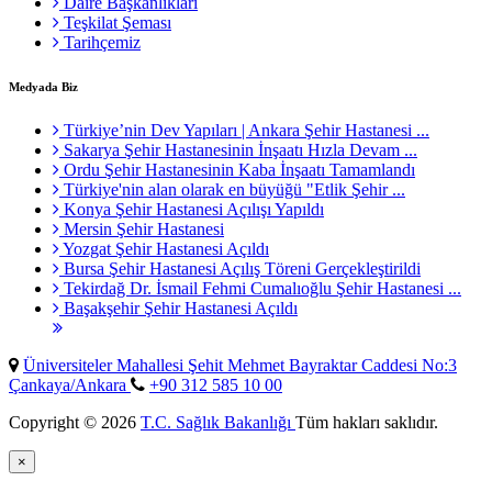
Daire Başkanlıkları
Teşkilat Şeması
Tarihçemiz
Medyada Biz
Türkiye’nin Dev Yapıları | Ankara Şehir Hastanesi ...
Sakarya Şehir Hastanesinin İnşaatı Hızla Devam ...
Ordu Şehir Hastanesinin Kaba İnşaatı Tamamlandı
Türkiye'nin alan olarak en büyüğü "Etlik Şehir ...
Konya Şehir Hastanesi Açılışı Yapıldı
Mersin Şehir Hastanesi
Yozgat Şehir Hastanesi Açıldı
Bursa Şehir Hastanesi Açılış Töreni Gerçekleştirildi
Tekirdağ Dr. İsmail Fehmi Cumalıoğlu Şehir Hastanesi ...
Başakşehir Şehir Hastanesi Açıldı
Üniversiteler Mahallesi Şehit Mehmet Bayraktar Caddesi No:3
Çankaya/Ankara
+90 312 585 10 00
Copyright © 2026
T.C. Sağlık Bakanlığı
Tüm hakları saklıdır.
×