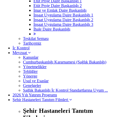
Etüt Proje Daire Başkanlığı 1
Etüt Proje Daire Başkanlığı 2
İmar ve Emlak Daire Başkanlığı
İnşaat Uygulama Daire Başkanlığı 1
İnşaat Uygulama Daire Başkanlığı 2
İnşaat Uygulama Daire Başkanlığı 3
İhale Daire Başkanlığı
Teşkilat Şeması
Tarihçemiz
İç Kontrol
Mevzuat
Kanunlar
Cumhurbaşkanlığı Kararnamesi (Sağlık Bakanlığı)
Yönetmelikler
Tebliğler
Yönerge
Usul ve Esaslar
Genelgeler
Sağlık Bakanlığı İç Kontrol Standartlarına Uyum ...
2026 Yılı Yatırım Programı
Şehir Hastaneleri Tanıtım Filmleri
Şehir Hastaneleri Tanıtım