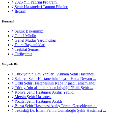
2026 Yılı Yatırım Programı
Şehir Hastaneleri Tanıtım Filmleri
İletişim
Kurumsal
Sağlık Bakanımız
Genel Müdür
Genel Müdür Yardımcıları
Daire Başkanlıkları
Teşkilat Şeması
Tarihçemiz
Medyada Biz
Türkiye’nin Dev Yapıları | Ankara Şehir Hastanesi ...
Sakarya Şehir Hastanesinin İnşaatı Hızla Devam ...
Ordu Şehir Hastanesinin Kaba İnşaatı Tamamlandı
Türkiye'nin alan olarak en büyüğü "Etlik Şehir ...
Konya Şehir Hastanesi Açılışı Yapıldı
Mersin Şehir Hastanesi
Yozgat Şehir Hastanesi Açıldı
Bursa Şehir Hastanesi Açılış Töreni Gerçekleştirildi
Tekirdağ Dr. İsmail Fehmi Cumalıoğlu Şehir Hastanesi ...