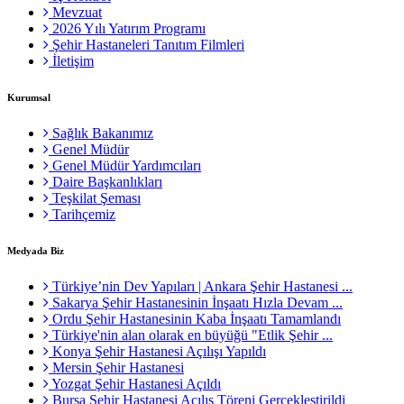
Mevzuat
2026 Yılı Yatırım Programı
Şehir Hastaneleri Tanıtım Filmleri
İletişim
Kurumsal
Sağlık Bakanımız
Genel Müdür
Genel Müdür Yardımcıları
Daire Başkanlıkları
Teşkilat Şeması
Tarihçemiz
Medyada Biz
Türkiye’nin Dev Yapıları | Ankara Şehir Hastanesi ...
Sakarya Şehir Hastanesinin İnşaatı Hızla Devam ...
Ordu Şehir Hastanesinin Kaba İnşaatı Tamamlandı
Türkiye'nin alan olarak en büyüğü "Etlik Şehir ...
Konya Şehir Hastanesi Açılışı Yapıldı
Mersin Şehir Hastanesi
Yozgat Şehir Hastanesi Açıldı
Bursa Şehir Hastanesi Açılış Töreni Gerçekleştirildi