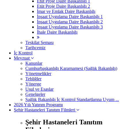
Etüt Proje Daire Başkanlığı 1
Etüt Proje Daire Başkanlığı 2
İmar ve Emlak Daire Başkanlığı
İnşaat Uygulama Daire Başkanlığı 1
İnşaat Uygulama Daire Başkanlığı 2
İnşaat Uygulama Daire Başkanlığı 3
İhale Daire Başkanlığı
Teşkilat Şeması
Tarihçemiz
İç Kontrol
Mevzuat
Kanunlar
Cumhurbaşkanlığı Kararnamesi (Sağlık Bakanlığı)
Yönetmelikler
Tebliğler
Yönerge
Usul ve Esaslar
Genelgeler
Sağlık Bakanlığı İç Kontrol Standartlarına Uyum ...
2026 Yılı Yatırım Programı
Şehir Hastaneleri Tanıtım Filmleri
Şehir Hastaneleri Tanıtım