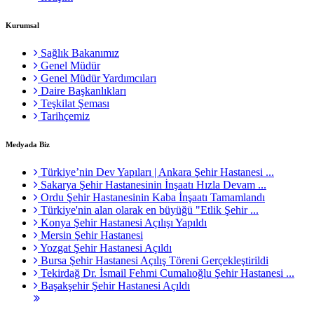
Kurumsal
Sağlık Bakanımız
Genel Müdür
Genel Müdür Yardımcıları
Daire Başkanlıkları
Teşkilat Şeması
Tarihçemiz
Medyada Biz
Türkiye’nin Dev Yapıları | Ankara Şehir Hastanesi ...
Sakarya Şehir Hastanesinin İnşaatı Hızla Devam ...
Ordu Şehir Hastanesinin Kaba İnşaatı Tamamlandı
Türkiye'nin alan olarak en büyüğü "Etlik Şehir ...
Konya Şehir Hastanesi Açılışı Yapıldı
Mersin Şehir Hastanesi
Yozgat Şehir Hastanesi Açıldı
Bursa Şehir Hastanesi Açılış Töreni Gerçekleştirildi
Tekirdağ Dr. İsmail Fehmi Cumalıoğlu Şehir Hastanesi ...
Başakşehir Şehir Hastanesi Açıldı