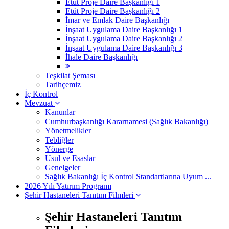
Etüt Proje Daire Başkanlığı 1
Etüt Proje Daire Başkanlığı 2
İmar ve Emlak Daire Başkanlığı
İnşaat Uygulama Daire Başkanlığı 1
İnşaat Uygulama Daire Başkanlığı 2
İnşaat Uygulama Daire Başkanlığı 3
İhale Daire Başkanlığı
Teşkilat Şeması
Tarihçemiz
İç Kontrol
Mevzuat
Kanunlar
Cumhurbaşkanlığı Kararnamesi (Sağlık Bakanlığı)
Yönetmelikler
Tebliğler
Yönerge
Usul ve Esaslar
Genelgeler
Sağlık Bakanlığı İç Kontrol Standartlarına Uyum ...
2026 Yılı Yatırım Programı
Şehir Hastaneleri Tanıtım Filmleri
Şehir Hastaneleri Tanıtım