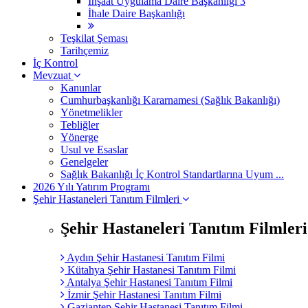
İnşaat Uygulama Daire Başkanlığı 3
İhale Daire Başkanlığı
Teşkilat Şeması
Tarihçemiz
İç Kontrol
Mevzuat
Kanunlar
Cumhurbaşkanlığı Kararnamesi (Sağlık Bakanlığı)
Yönetmelikler
Tebliğler
Yönerge
Usul ve Esaslar
Genelgeler
Sağlık Bakanlığı İç Kontrol Standartlarına Uyum ...
2026 Yılı Yatırım Programı
Şehir Hastaneleri Tanıtım Filmleri
Şehir Hastaneleri Tanıtım Filmleri
Aydın Şehir Hastanesi Tanıtım Filmi
Kütahya Şehir Hastanesi Tanıtım Filmi
Antalya Şehir Hastanesi Tanıtım Filmi
İzmir Şehir Hastanesi Tanıtım Filmi
Gaziantep Şehir Hastanesi Tanıtım Filmi