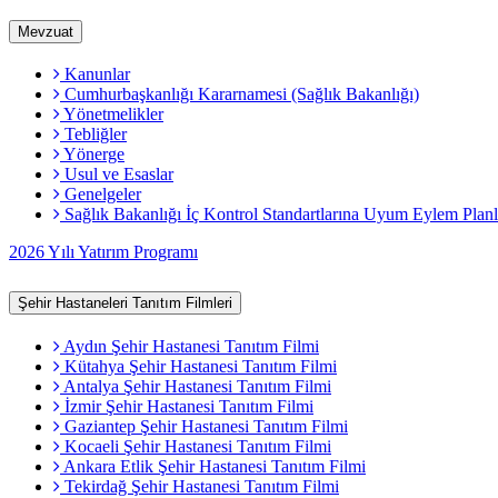
Mevzuat
Kanunlar
Cumhurbaşkanlığı Kararnamesi (Sağlık Bakanlığı)
Yönetmelikler
Tebliğler
Yönerge
Usul ve Esaslar
Genelgeler
Sağlık Bakanlığı İç Kontrol Standartlarına Uyum Eylem Planl
2026 Yılı Yatırım Programı
Şehir Hastaneleri Tanıtım Filmleri
Aydın Şehir Hastanesi Tanıtım Filmi
Kütahya Şehir Hastanesi Tanıtım Filmi
Antalya Şehir Hastanesi Tanıtım Filmi
İzmir Şehir Hastanesi Tanıtım Filmi
Gaziantep Şehir Hastanesi Tanıtım Filmi
Kocaeli Şehir Hastanesi Tanıtım Filmi
Ankara Etlik Şehir Hastanesi Tanıtım Filmi
Tekirdağ Şehir Hastanesi Tanıtım Filmi