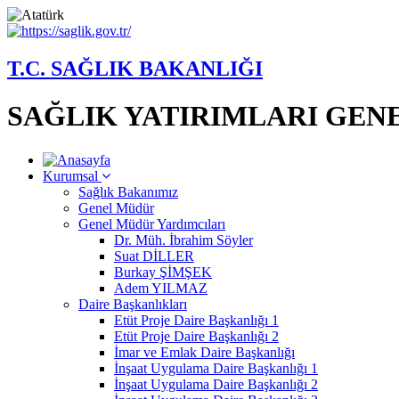
T.C. SAĞLIK BAKANLIĞI
SAĞLIK YATIRIMLARI GE
Kurumsal
Sağlık Bakanımız
Genel Müdür
Genel Müdür Yardımcıları
Dr. Müh. İbrahim Söyler
Suat DİLLER
Burkay ŞİMŞEK
Adem YILMAZ
Daire Başkanlıkları
Etüt Proje Daire Başkanlığı 1
Etüt Proje Daire Başkanlığı 2
İmar ve Emlak Daire Başkanlığı
İnşaat Uygulama Daire Başkanlığı 1
İnşaat Uygulama Daire Başkanlığı 2