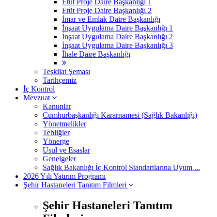
Etüt Proje Daire Başkanlığı 1
Etüt Proje Daire Başkanlığı 2
İmar ve Emlak Daire Başkanlığı
İnşaat Uygulama Daire Başkanlığı 1
İnşaat Uygulama Daire Başkanlığı 2
İnşaat Uygulama Daire Başkanlığı 3
İhale Daire Başkanlığı
Teşkilat Şeması
Tarihçemiz
İç Kontrol
Mevzuat
Kanunlar
Cumhurbaşkanlığı Kararnamesi (Sağlık Bakanlığı)
Yönetmelikler
Tebliğler
Yönerge
Usul ve Esaslar
Genelgeler
Sağlık Bakanlığı İç Kontrol Standartlarına Uyum ...
2026 Yılı Yatırım Programı
Şehir Hastaneleri Tanıtım Filmleri
Şehir Hastaneleri Tanıtım