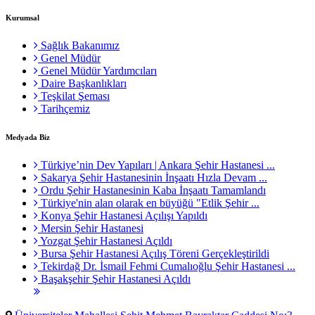
Kurumsal
Sağlık Bakanımız
Genel Müdür
Genel Müdür Yardımcıları
Daire Başkanlıkları
Teşkilat Şeması
Tarihçemiz
Medyada Biz
Türkiye’nin Dev Yapıları | Ankara Şehir Hastanesi ...
Sakarya Şehir Hastanesinin İnşaatı Hızla Devam ...
Ordu Şehir Hastanesinin Kaba İnşaatı Tamamlandı
Türkiye'nin alan olarak en büyüğü "Etlik Şehir ...
Konya Şehir Hastanesi Açılışı Yapıldı
Mersin Şehir Hastanesi
Yozgat Şehir Hastanesi Açıldı
Bursa Şehir Hastanesi Açılış Töreni Gerçekleştirildi
Tekirdağ Dr. İsmail Fehmi Cumalıoğlu Şehir Hastanesi ...
Başakşehir Şehir Hastanesi Açıldı