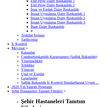
Etüt Proje Daire Başkanlığı 1
Etüt Proje Daire Başkanlığı 2
İmar ve Emlak Daire Başkanlığı
İnşaat Uygulama Daire Başkanlığı 1
İnşaat Uygulama Daire Başkanlığı 2
İnşaat Uygulama Daire Başkanlığı 3
İhale Daire Başkanlığı
Teşkilat Şeması
Tarihçemiz
İç Kontrol
Mevzuat
Kanunlar
Cumhurbaşkanlığı Kararnamesi (Sağlık Bakanlığı)
Yönetmelikler
Tebliğler
Yönerge
Usul ve Esaslar
Genelgeler
Sağlık Bakanlığı İç Kontrol Standartlarına Uyum ...
2026 Yılı Yatırım Programı
Şehir Hastaneleri Tanıtım Filmleri
Şehir Hastaneleri Tanıtım