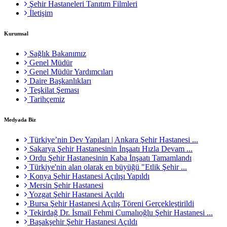
Şehir Hastaneleri Tanıtım Filmleri
İletişim
Kurumsal
Sağlık Bakanımız
Genel Müdür
Genel Müdür Yardımcıları
Daire Başkanlıkları
Teşkilat Şeması
Tarihçemiz
Medyada Biz
Türkiye’nin Dev Yapıları | Ankara Şehir Hastanesi ...
Sakarya Şehir Hastanesinin İnşaatı Hızla Devam ...
Ordu Şehir Hastanesinin Kaba İnşaatı Tamamlandı
Türkiye'nin alan olarak en büyüğü "Etlik Şehir ...
Konya Şehir Hastanesi Açılışı Yapıldı
Mersin Şehir Hastanesi
Yozgat Şehir Hastanesi Açıldı
Bursa Şehir Hastanesi Açılış Töreni Gerçekleştirildi
Tekirdağ Dr. İsmail Fehmi Cumalıoğlu Şehir Hastanesi ...
Başakşehir Şehir Hastanesi Açıldı