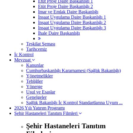
Etüt Proje Daire Başkanlığı 1
Etüt Proje Daire Başkanlığı 2
İmar ve Emlak Daire Başkanlığı
İnşaat Uygulama Daire Başkanlığı 1
İnşaat Uygulama Daire Başkanlığı 2
İnşaat Uygulama Daire Başkanlığı 3
İhale Daire Başkanlığı
Teşkilat Şeması
Tarihçemiz
İç Kontrol
Mevzuat
Kanunlar
Cumhurbaşkanlığı Kararnamesi (Sağlık Bakanlığı)
Yönetmelikler
Tebliğler
Yönerge
Usul ve Esaslar
Genelgeler
Sağlık Bakanlığı İç Kontrol Standartlarına Uyum ...
2026 Yılı Yatırım Programı
Şehir Hastaneleri Tanıtım Filmleri
Şehir Hastaneleri Tanıtım