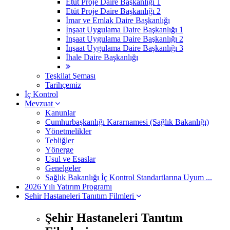
Etüt Proje Daire Başkanlığı 1
Etüt Proje Daire Başkanlığı 2
İmar ve Emlak Daire Başkanlığı
İnşaat Uygulama Daire Başkanlığı 1
İnşaat Uygulama Daire Başkanlığı 2
İnşaat Uygulama Daire Başkanlığı 3
İhale Daire Başkanlığı
Teşkilat Şeması
Tarihçemiz
İç Kontrol
Mevzuat
Kanunlar
Cumhurbaşkanlığı Kararnamesi (Sağlık Bakanlığı)
Yönetmelikler
Tebliğler
Yönerge
Usul ve Esaslar
Genelgeler
Sağlık Bakanlığı İç Kontrol Standartlarına Uyum ...
2026 Yılı Yatırım Programı
Şehir Hastaneleri Tanıtım Filmleri
Şehir Hastaneleri Tanıtım