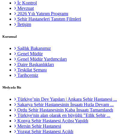
İç Kontrol
Mevzuat
2026 Yılı Yatırım Programı
Şehir Hastaneleri Tanıtım Filmleri
İletişim
Kurumsal
Sağlık Bakanımız
Genel Müdür
Genel Müdür Yardımcıları
Daire Başkanlıkları
Teşkilat Şeması
Tarihçemiz
Medyada Biz
Türkiye’nin Dev Yapıları | Ankara Şehir Hastanesi ...
Sakarya Şehir Hastanesinin İnşaatı Hızla Devam ...
Ordu Şehir Hastanesinin Kaba İnşaatı Tamamlandı
Türkiye'nin alan olarak en büyüğü "Etlik Şehir ...
Konya Şehir Hastanesi Açılışı Yapıldı
Mersin Şehir Hastanesi
Yozgat Şehir Hastanesi Açıldı