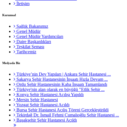
İletişim
Kurumsal
Sağlık Bakanımız
Genel Müdür
Genel Müdür Yardımcıları
Daire Başkanlıkları
Teşkilat Şeması
Tarihçemiz
Medyada Biz
Türkiye’nin Dev Yapıları | Ankara Şehir Hastanesi ...
Sakarya Şehir Hastanesinin İnşaatı Hızla Devam ...
Ordu Şehir Hastanesinin Kaba İnşaatı Tamamlandı
Türkiye'nin alan olarak en büyüğü "Etlik Şehir ...
Konya Şehir Hastanesi Açılışı Yapıldı
Mersin Şehir Hastanesi
Yozgat Şehir Hastanesi Açıldı
Bursa Şehir Hastanesi Açılış Töreni Gerçekleştirildi
Tekirdağ Dr. İsmail Fehmi Cumalıoğlu Şehir Hastanesi ...
Başakşehir Şehir Hastanesi Açıldı