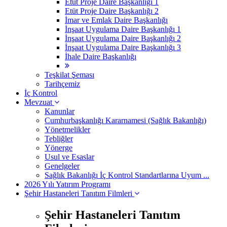
Etüt Proje Daire Başkanlığı 1
Etüt Proje Daire Başkanlığı 2
İmar ve Emlak Daire Başkanlığı
İnşaat Uygulama Daire Başkanlığı 1
İnşaat Uygulama Daire Başkanlığı 2
İnşaat Uygulama Daire Başkanlığı 3
İhale Daire Başkanlığı
Teşkilat Şeması
Tarihçemiz
İç Kontrol
Mevzuat
Kanunlar
Cumhurbaşkanlığı Kararnamesi (Sağlık Bakanlığı)
Yönetmelikler
Tebliğler
Yönerge
Usul ve Esaslar
Genelgeler
Sağlık Bakanlığı İç Kontrol Standartlarına Uyum ...
2026 Yılı Yatırım Programı
Şehir Hastaneleri Tanıtım Filmleri
Şehir Hastaneleri Tanıtım