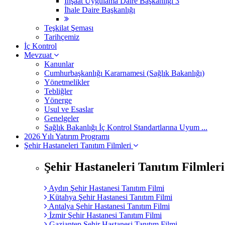
İnşaat Uygulama Daire Başkanlığı 3
İhale Daire Başkanlığı
Teşkilat Şeması
Tarihçemiz
İç Kontrol
Mevzuat
Kanunlar
Cumhurbaşkanlığı Kararnamesi (Sağlık Bakanlığı)
Yönetmelikler
Tebliğler
Yönerge
Usul ve Esaslar
Genelgeler
Sağlık Bakanlığı İç Kontrol Standartlarına Uyum ...
2026 Yılı Yatırım Programı
Şehir Hastaneleri Tanıtım Filmleri
Şehir Hastaneleri Tanıtım Filmleri
Aydın Şehir Hastanesi Tanıtım Filmi
Kütahya Şehir Hastanesi Tanıtım Filmi
Antalya Şehir Hastanesi Tanıtım Filmi
İzmir Şehir Hastanesi Tanıtım Filmi
Gaziantep Şehir Hastanesi Tanıtım Filmi