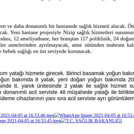
dern ve daha donanımlı bir
hastanede sağlık hizmeti alacak. Ö
unacak. Yeni hastane projesiyle Nizip sağlık hizmetleri sun
ta odası, 12 ameliyathane, her branştan 117 poliklinik, 24 doğu
er annelerinden ayrılmayacak, anne sütünden mahrum ka
 bebek sağlığı en üst seviyede korunacak.
kım yatağı hizmete girecek. Birinci basamak yoğun bak
 bakımda 8 yatak, yeni doğan yoğun bakımda 20 yata
esinde 8, yanık ünitesinde 2 yatak ile sağlık hizmet s
 donanımlı acil serviste 48 müşahede yatağı ile birli
eme cihazlarının yanı sıra acil serviste ayrı görüntüleme