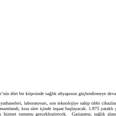
ye’nin dört bir köşesinde sağlık altyapısını güçlendirmeye dev
iyathaneleri, laboratuvarı, son teknolojiye sahip tıbbi cihazl
amamlandı, kısa süre içinde inşaat başlayacak. 1.875 yataklı 
lık hizmet sunumu gerçekleştirecek. Gaziantep, sağlık alan