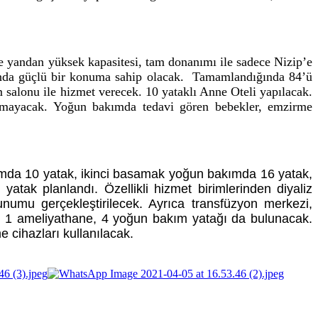
te yandan yüksek kapasitesi, tam donanımı ile sadece Nizip’e
umunda güçlü bir konuma sahip olacak. Tamamlandığında 84’ü
m salonu ile hizmet verecek. 10 yataklı Anne Oteli yapılacak.
lmayacak. Yoğun bakımda tedavi gören bebekler, emzirme
ımda 10 yatak, ikinci basamak yoğun bakımda 16 yatak,
k planlandı. Özellikli hizmet birimlerinden diyaliz
unumu gerçekleştirilecek. Ayrıca transfüzyon merkezi,
kte 1 ameliyathane, 4 yoğun bakım yatağı da bulunacak.
 cihazları kullanılacak.