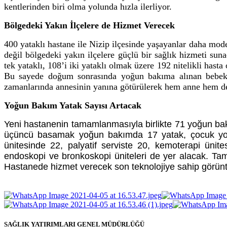
kentlerinden biri olma yolunda hızla ilerliyor.
Bölgedeki Yakın İlçelere de Hizmet Verecek
400 yataklı hastane ile Nizip ilçesinde yaşayanlar daha mo
değil bölgedeki yakın ilçelere güçlü bir sağlık hizmeti s
tek yataklı, 108’i iki yataklı olmak üzere 192 nitelikli has
Bu sayede doğum sonrasında yoğun bakıma alınan bebekl
zamanlarında annesinin yanına götürülerek hem anne hem de
Yoğun Bakım Yatak Sayısı Artacak
Yeni hastanenin tamamlanmasıyla birlikte 71 yoğun ba
üçüncü basamak yoğun bakımda 17 yatak, çocuk yoğun
ünitesinde 22, palyatif serviste 20, kemoterapi ünit
endoskopi ve bronkoskopi üniteleri de yer alacak. Tam
Hastanede hizmet verecek son teknolojiye sahip görüntül
SAĞLIK YATIRIMLARI GENEL MÜDÜRLÜĞÜ