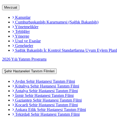
Mevzuat
Kanunlar
Cumhurbaşkanlığı Kararnamesi (Sağlık Bakanlığı)
Yönetmelikler
Tebliğler
Yönerge
Usul ve Esaslar
Genelgeler
Sağlık Bakanlığı İç Kontrol Standartlarına Uyum Eylem Planl
2026 Yılı Yatırım Programı
Şehir Hastaneleri Tanıtım Filmleri
Aydın Şehir Hastanesi Tanıtım Filmi
Kütahya Şehir Hastanesi Tanıtım Filmi
Antalya Şehir Hastanesi Tanıtım Filmi
İzmir Şehir Hastanesi Tanıtım Filmi
Gaziantep Şehir Hastanesi Tanıtım Filmi
Kocaeli Şehir Hastanesi Tanıtım Filmi
Ankara Etlik Şehir Hastanesi Tanıtım Filmi
Tekirdağ Şehir Hastanesi Tanıtım Filmi