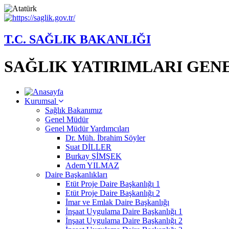
T.C. SAĞLIK BAKANLIĞI
SAĞLIK YATIRIMLARI GE
Kurumsal
Sağlık Bakanımız
Genel Müdür
Genel Müdür Yardımcıları
Dr. Müh. İbrahim Söyler
Suat DİLLER
Burkay ŞİMŞEK
Adem YILMAZ
Daire Başkanlıkları
Etüt Proje Daire Başkanlığı 1
Etüt Proje Daire Başkanlığı 2
İmar ve Emlak Daire Başkanlığı
İnşaat Uygulama Daire Başkanlığı 1
İnşaat Uygulama Daire Başkanlığı 2