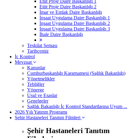
Etüt Proje Daire Başkanlığı 1
Etüt Proje Daire Başkanlığı 2
İmar ve Emlak Daire Başkanlığı
İnşaat Uygulama Daire Başkanlığı 1
İnşaat Uygulama Daire Başkanlığı 2
İnşaat Uygulama Daire Başkanlığı 3
İhale Daire Başkanlığı
Teşkilat Şeması
Tarihçemiz
İç Kontrol
Mevzuat
Kanunlar
Cumhurbaşkanlığı Kararnamesi (Sağlık Bakanlığı)
Yönetmelikler
Tebliğler
Yönerge
Usul ve Esaslar
Genelgeler
Sağlık Bakanlığı İç Kontrol Standartlarına Uyum ...
2026 Yılı Yatırım Programı
Şehir Hastaneleri Tanıtım Filmleri
Şehir Hastaneleri Tanıtım