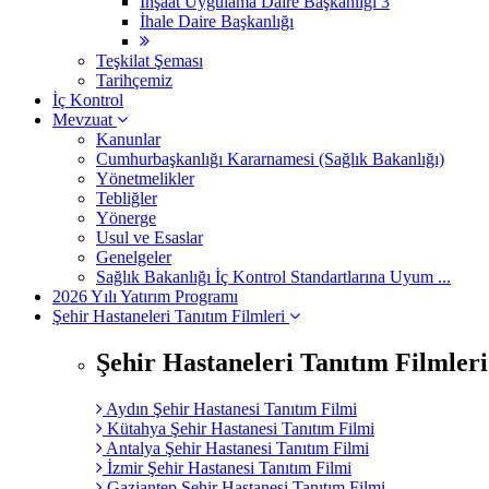
İnşaat Uygulama Daire Başkanlığı 3
İhale Daire Başkanlığı
Teşkilat Şeması
Tarihçemiz
İç Kontrol
Mevzuat
Kanunlar
Cumhurbaşkanlığı Kararnamesi (Sağlık Bakanlığı)
Yönetmelikler
Tebliğler
Yönerge
Usul ve Esaslar
Genelgeler
Sağlık Bakanlığı İç Kontrol Standartlarına Uyum ...
2026 Yılı Yatırım Programı
Şehir Hastaneleri Tanıtım Filmleri
Şehir Hastaneleri Tanıtım Filmleri
Aydın Şehir Hastanesi Tanıtım Filmi
Kütahya Şehir Hastanesi Tanıtım Filmi
Antalya Şehir Hastanesi Tanıtım Filmi
İzmir Şehir Hastanesi Tanıtım Filmi
Gaziantep Şehir Hastanesi Tanıtım Filmi