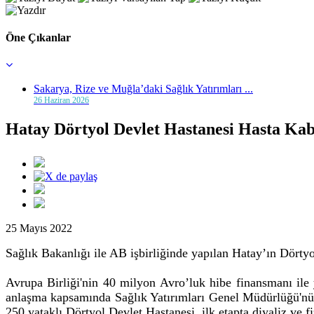
Öne Çıkanlar
Sakarya, Rize ve Muğla’daki Sağlık Yatırımları ...
26 Haziran 2026
Hatay Dörtyol Devlet Hastanesi Hasta Kab
25 Mayıs 2022
Sağlık Bakanlığı ile AB işbirliğinde yapılan Hatay’ın Dörtyo
Avrupa Birliği'nin 40 milyon Avro’luk hibe finansmanı ile
anlaşma kapsamında Sağlık Yatırımları Genel Müdürlüğü'nün 
250 yataklı Dörtyol Devlet Hastanesi, ilk etapta diyaliz ve fiz