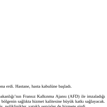
ona erdi. Hastane, hasta kabulüne başladı.
Bakanlığı’nın Fransız Kalkınma Ajansı (AFD) ile imzaladığı
bölgenin sağlıkta hizmet kalitesine büyük katkı sağlayacak.
, poliklinikler, yataklı servisler de hizmete girdi.