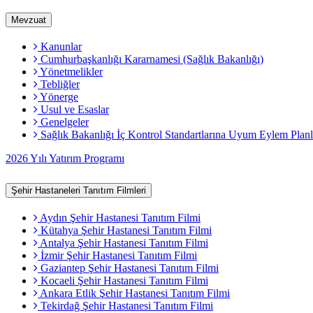
Mevzuat
Kanunlar
Cumhurbaşkanlığı Kararnamesi (Sağlık Bakanlığı)
Yönetmelikler
Tebliğler
Yönerge
Usul ve Esaslar
Genelgeler
Sağlık Bakanlığı İç Kontrol Standartlarına Uyum Eylem Planl
2026 Yılı Yatırım Programı
Şehir Hastaneleri Tanıtım Filmleri
Aydın Şehir Hastanesi Tanıtım Filmi
Kütahya Şehir Hastanesi Tanıtım Filmi
Antalya Şehir Hastanesi Tanıtım Filmi
İzmir Şehir Hastanesi Tanıtım Filmi
Gaziantep Şehir Hastanesi Tanıtım Filmi
Kocaeli Şehir Hastanesi Tanıtım Filmi
Ankara Etlik Şehir Hastanesi Tanıtım Filmi
Tekirdağ Şehir Hastanesi Tanıtım Filmi