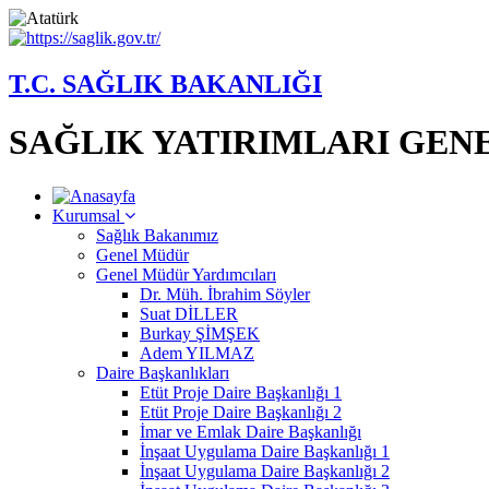
T.C. SAĞLIK BAKANLIĞI
SAĞLIK YATIRIMLARI GE
Kurumsal
Sağlık Bakanımız
Genel Müdür
Genel Müdür Yardımcıları
Dr. Müh. İbrahim Söyler
Suat DİLLER
Burkay ŞİMŞEK
Adem YILMAZ
Daire Başkanlıkları
Etüt Proje Daire Başkanlığı 1
Etüt Proje Daire Başkanlığı 2
İmar ve Emlak Daire Başkanlığı
İnşaat Uygulama Daire Başkanlığı 1
İnşaat Uygulama Daire Başkanlığı 2